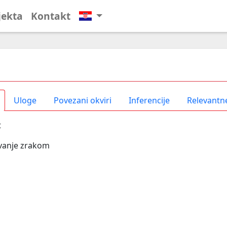
jekta
Kontakt
Uloge
Povezani okviri
Inferencije
Relevantne
t
vanje zrakom