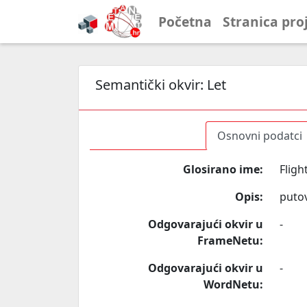
Početna
Stranica pro
Semantički okvir:
Let
Osnovni podatci
Glosirano ime:
Fligh
Opis:
puto
Odgovarajući okvir u
-
FrameNetu:
Odgovarajući okvir u
-
WordNetu: