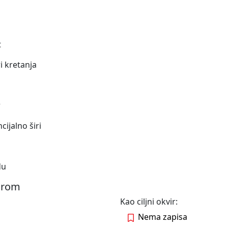
t
i kretanja
r
cijalno širi
du
virom
Kao ciljni okvir:
Nema zapisa