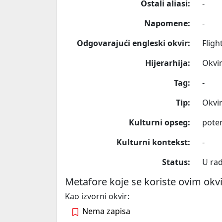
Ostali aliasi:
-
Napomene:
-
Odgovarajući engleski okvir:
Fligh
Hijerarhija:
Okvir
Tag:
-
Tip:
Okvi
Kulturni opseg:
poten
Kulturni kontekst:
-
Status:
U ra
Metafore koje se koriste ovim ok
Kao izvorni okvir:
Nema zapisa