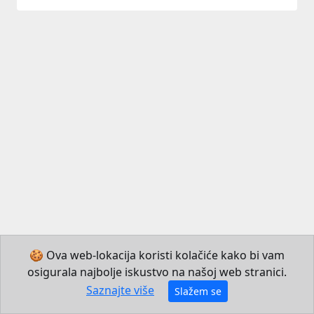
🍪 Ova web-lokacija koristi kolačiće kako bi vam
osigurala najbolje iskustvo na našoj web stranici.
© 2026 Institut za hrvatski jezik i jezikoslovlje
Saznajte više
Slažem se
Izradio JB Mechatronics