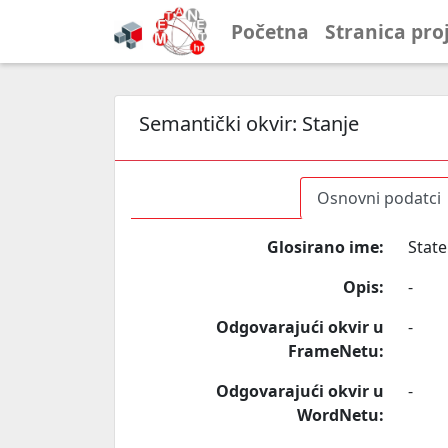
Početna
Stranica pro
Semantički okvir:
Stanje
Osnovni podatci
Glosirano ime:
State
Opis:
-
Odgovarajući okvir u
-
FrameNetu:
Odgovarajući okvir u
-
WordNetu: