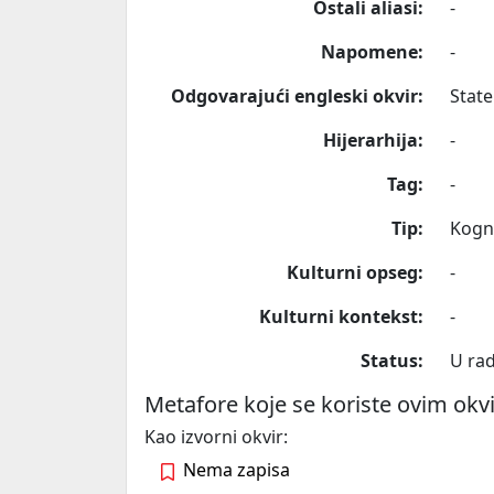
Ostali aliasi:
-
Napomene:
-
Odgovarajući engleski okvir:
State
Hijerarhija:
-
Tag:
-
Tip:
Kogni
Kulturni opseg:
-
Kulturni kontekst:
-
Status:
U ra
Metafore koje se koriste ovim ok
Kao izvorni okvir:
Nema zapisa