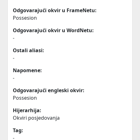
Odgovarajući okvir u FrameNetu:
Possesion
Odgovarajući okvir u WordNetu:
-
Ostali aliasi:
-
Napomene:
-
Odgovarajući engleski okvir:
Possesion
Hijerarhija:
Okviri posjedovanja
Tag:
-