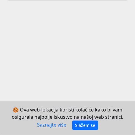
🍪 Ova web-lokacija koristi kolačiće kako bi vam
osigurala najbolje iskustvo na našoj web stranici.
© 2026 Institut za hrvatski jezik i jezikoslovlje
Saznajte više
Slažem se
Izradio JB Mechatronics