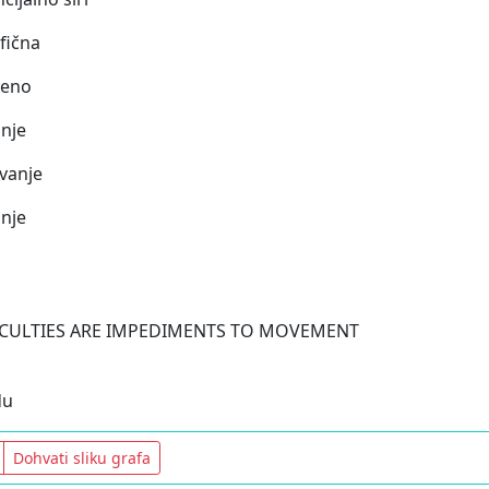
fična
deno
nje
vanje
nje
ICULTIES ARE IMPEDIMENTS TO MOVEMENT
du
Dohvati sliku grafa