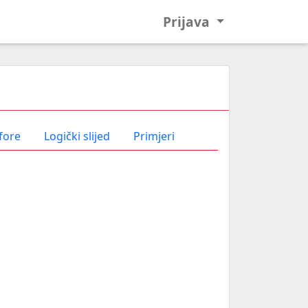
Prijava
fore
Logički slijed
Primjeri