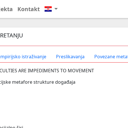
jekta
Kontakt
KRETANJU
mpirijsko istraživanje
Preslikavanja
Povezane meta
ICULTIES ARE IMPEDIMENTS TO MOVEMENT
ijske metafore strukture događaja
cijalno širi