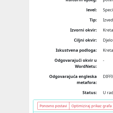
level:
Speci
Tip:
Izve
Izvorni okvir:
Kreta
Ciljni okvir:
Djelo
Iskustvena podloga:
Kreta
Odgovarajući okvir u
-
WordNetu:
Odgovarajuća engleska
DIFF
metafora:
Status:
U ra
Ponovno postavi
Optimiziraj prikaz grafa