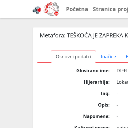
Početna
Stranica pro
Metafora:
TEŠKOĆA JE ZAPREKA 
Osnovni podatci
Inačice
E
Glosirano ime:
DIFF
Hijerarhija:
Lokac
Tag:
-
Opis:
-
Napomene:
-
Kulturni opseg:
poten