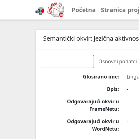
Početna
Stranica pro
Semantički okvir:
Jezična aktivnos
Osnovni podatci
Glosirano ime:
Lingu
Opis:
-
Odgovarajući okvir u
-
FrameNetu:
Odgovarajući okvir u
-
WordNetu: