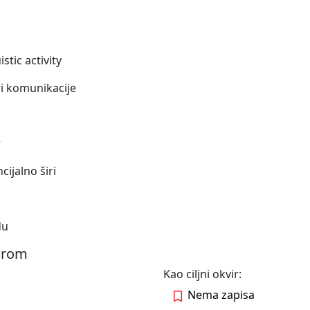
istic activity
i komunikacije
r
cijalno širi
du
virom
Kao ciljni okvir:
Nema zapisa