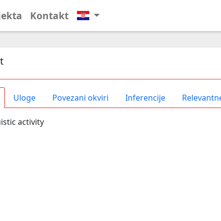
jekta
Kontakt
t
Uloge
Povezani okviri
Inferencije
Relevantne
istic activity