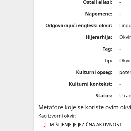
Ostali aliasi:
-
Napomene:
-
Odgovarajući engleski okvir:
Lingu
Hijerarhija:
Okvir
Tag:
-
Tip:
Okvi
Kulturni opseg:
poten
Kulturni kontekst:
-
Status:
U ra
Metafore koje se koriste ovim ok
Kao izvorni okvir:
MIŠLJENJE JE JEZIČNA AKTIVNOST