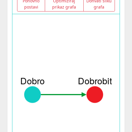
Ponovno
Optimiziraj
Dohvati sliku
postavi
prikaz grafa
grafa