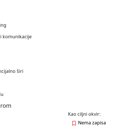
ing
i komunikacije
r
cijalno širi
du
virom
Kao ciljni okvir:
Nema zapisa