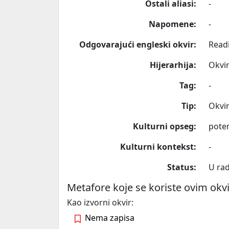
Ostali aliasi:
-
Napomene:
-
Odgovarajući engleski okvir:
Read
Hijerarhija:
Okvir
Tag:
-
Tip:
Okvi
Kulturni opseg:
poten
Kulturni kontekst:
-
Status:
U ra
Metafore koje se koriste ovim ok
Kao izvorni okvir:
Nema zapisa