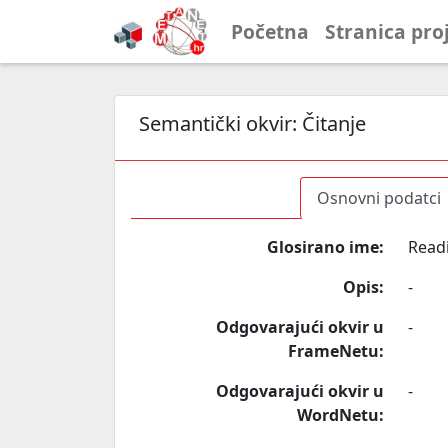
Početna
Stranica pro
Semantički okvir:
Čitanje
Osnovni podatci
Glosirano ime:
Read
Opis:
-
Odgovarajući okvir u
-
FrameNetu:
Odgovarajući okvir u
-
WordNetu: