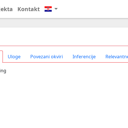
jekta
Kontakt
Uloge
Povezani okviri
Inferencije
Relevantne
ing