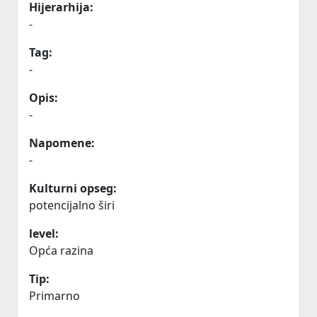
Hijerarhija:
-
Tag:
-
Opis:
-
Napomene:
-
Kulturni opseg:
potencijalno širi
level:
Opća razina
Tip:
Primarno