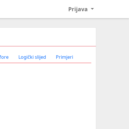
Prijava
fore
Logički slijed
Primjeri