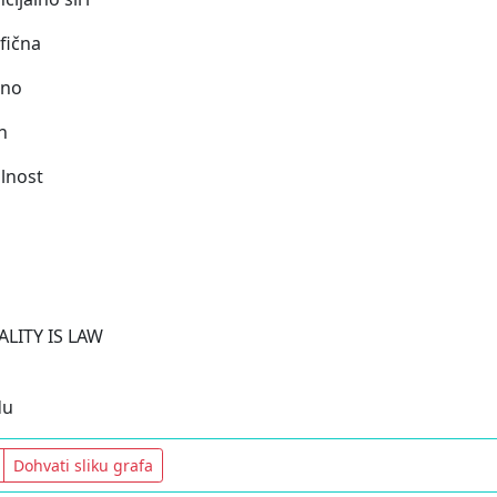
fična
eno
n
lnost
LITY IS LAW
du
Dohvati sliku grafa