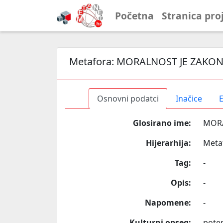
Početna
Stranica pro
Metafora:
MORALNOST JE ZAKO
Osnovni podatci
Inačice
E
Glosirano ime:
MORA
Hijerarhija:
Meta
Tag:
-
Opis:
-
Napomene:
-
Kulturni opseg:
poten