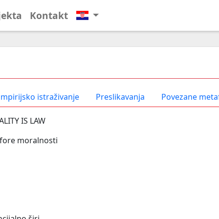
jekta
Kontakt
N
mpirijsko istraživanje
Preslikavanja
Povezane meta
LITY IS LAW
fore moralnosti
cijalno širi