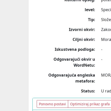
level:
Speci
Tip:
Slož
Izvorni okvir:
Zako
Ciljni okvir:
Mora
Iskustvena podloga:
-
Odgovarajući okvir u
-
WordNetu:
Odgovarajuća engleska
MORA
metafora:
Status:
U ra
Ponovno postavi
Optimiziraj prikaz grafa