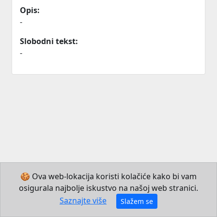
Opis:
-
Slobodni tekst:
-
🍪 Ova web-lokacija koristi kolačiće kako bi vam
osigurala najbolje iskustvo na našoj web stranici.
© 2026 Institut za hrvatski jezik i jezikoslovlje
Saznajte više
Slažem se
Izradio JB Mechatronics