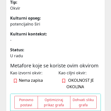
Tip:
Okvir
Kulturni opseg:
potencijalno širi
Kulturni kontekst:
-
Status:
U radu
Metafore koje se koriste ovim okvirom
Kao izvorni okvir:
Kao ciljni okvir:
Nema zapisa
OKOLNOST JE
OKOLINA
Ponovno
Optimiziraj
Dohvati sliku
postavi
prikaz grafa
grafa