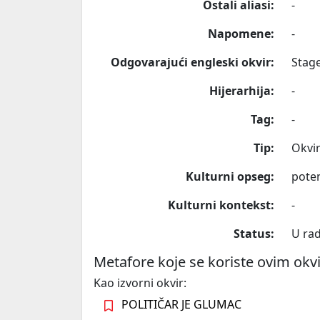
Ostali aliasi:
-
Napomene:
-
Odgovarajući engleski okvir:
Stage
Hijerarhija:
-
Tag:
-
Tip:
Okvi
Kulturni opseg:
poten
Kulturni kontekst:
-
Status:
U ra
Metafore koje se koriste ovim ok
Kao izvorni okvir:
POLITIČAR JE GLUMAC