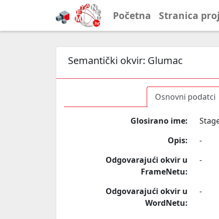
Početna
Stranica pro
Semantički okvir:
Glumac
Osnovni podatci
Glosirano ime:
Stage
Opis:
-
Odgovarajući okvir u
-
FrameNetu:
Odgovarajući okvir u
-
WordNetu: