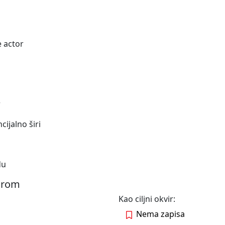
 actor
r
cijalno širi
du
virom
Kao ciljni okvir:
Nema zapisa