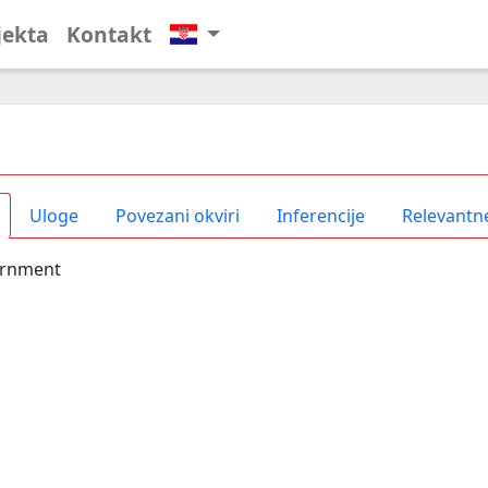
jekta
Kontakt
Uloge
Povezani okviri
Inferencije
Relevantne
rnment