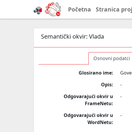
Početna
Stranica pro
Semantički okvir:
Vlada
Osnovni podatci
Glosirano ime:
Gove
Opis:
-
Odgovarajući okvir u
-
FrameNetu:
Odgovarajući okvir u
-
WordNetu: