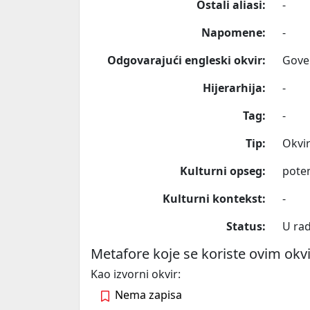
Ostali aliasi:
-
Napomene:
-
Odgovarajući engleski okvir:
Gove
Hijerarhija:
-
Tag:
-
Tip:
Okvi
Kulturni opseg:
poten
Kulturni kontekst:
-
Status:
U ra
Metafore koje se koriste ovim ok
Kao izvorni okvir:
Nema zapisa