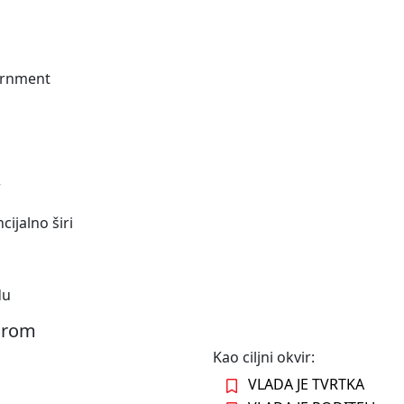
rnment
r
cijalno širi
du
virom
Kao ciljni okvir:
VLADA JE TVRTKA