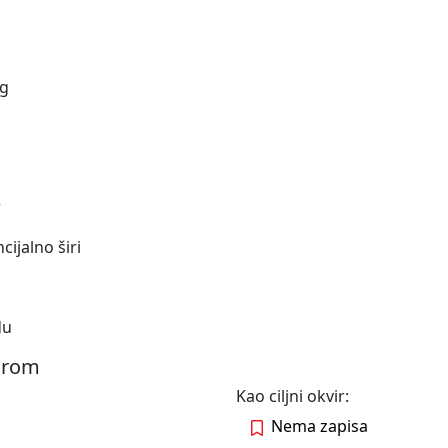
ng
r
cijalno širi
du
virom
Kao ciljni okvir:
Nema zapisa