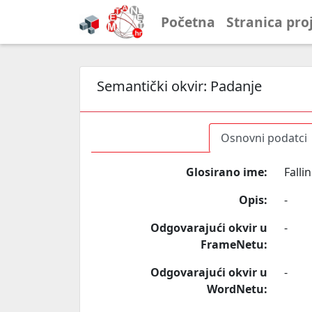
Početna
Stranica pro
Semantički okvir:
Padanje
Osnovni podatci
Glosirano ime:
Falli
Opis:
-
Odgovarajući okvir u
-
FrameNetu:
Odgovarajući okvir u
-
WordNetu: