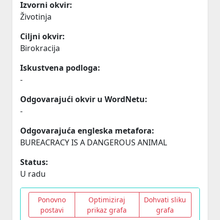
Izvorni okvir:
Životinja
Ciljni okvir:
Birokracija
Iskustvena podloga:
-
Odgovarajući okvir u WordNetu:
-
Odgovarajuća engleska metafora:
BUREACRACY IS A DANGEROUS ANIMAL
Status:
U radu
Ponovno
Optimiziraj
Dohvati sliku
postavi
prikaz grafa
grafa