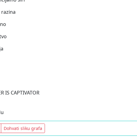
 razina
eno
tvo
ja
R IS CAPTIVATOR
du
Dohvati sliku grafa