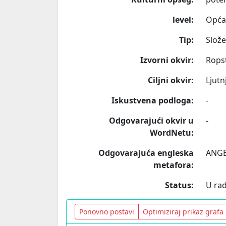
level:
Opća
Tip:
Slož
Izvorni okvir:
Rops
Ciljni okvir:
Ljutn
Iskustvena podloga:
-
Odgovarajući okvir u
-
WordNetu:
Odgovarajuća engleska
ANGE
metafora:
Status:
U ra
Ponovno postavi
Optimiziraj prikaz grafa