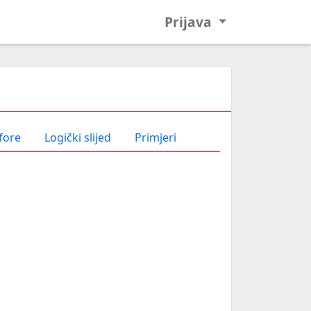
Prijava
fore
Logički slijed
Primjeri