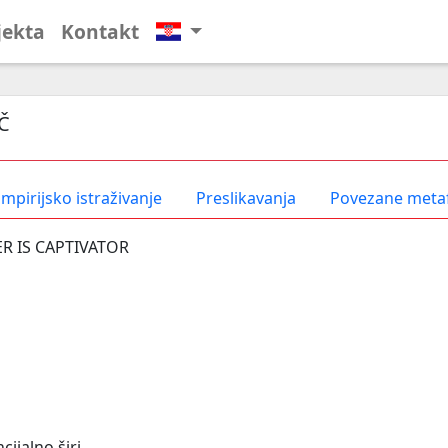
jekta
Kontakt
Č
mpirijsko istraživanje
Preslikavanja
Povezane meta
R IS CAPTIVATOR
cijalno širi