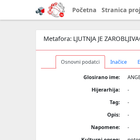
Početna
Stranica pro
Metafora:
LJUTNJA JE ZAROBLJIVA
Osnovni podatci
Inačice
E
Glosirano ime:
ANGE
Hijerarhija:
-
Tag:
-
Opis:
-
Napomene:
-
Kulturni opseg:
poten