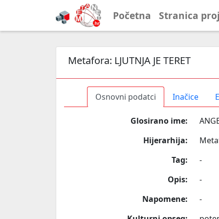
Početna
Stranica pro
Metafora:
LJUTNJA JE TERET
Osnovni podatci
Inačice
E
Glosirano ime:
ANGE
Hijerarhija:
Meta
Tag:
-
Opis:
-
Napomene:
-
Kulturni opseg:
poten