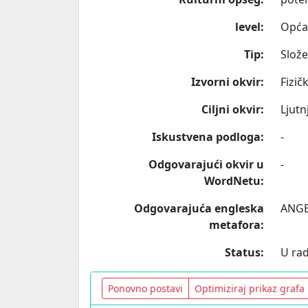
level:
Opća
Tip:
Slož
Izvorni okvir:
Fizičk
Ciljni okvir:
Ljutn
Iskustvena podloga:
-
Odgovarajući okvir u
-
WordNetu:
Odgovarajuća engleska
ANGE
metafora:
Status:
U ra
Ponovno postavi
Optimiziraj prikaz grafa