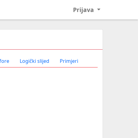
Prijava
fore
Logički slijed
Primjeri