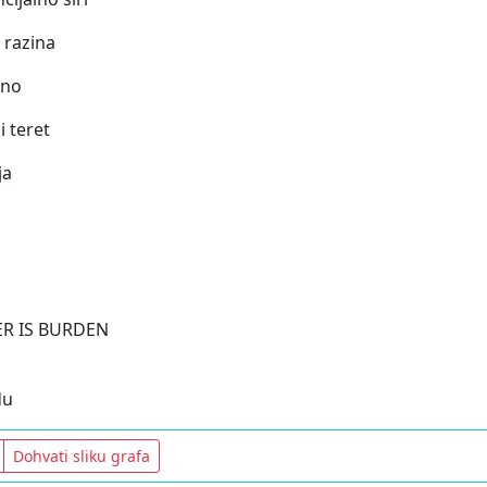
 razina
eno
i teret
ja
R IS BURDEN
du
Dohvati sliku grafa