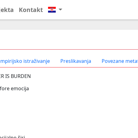
jekta
Kontakt
mpirijsko istraživanje
Preslikavanja
Povezane meta
R IS BURDEN
fore emocija
cijalno širi