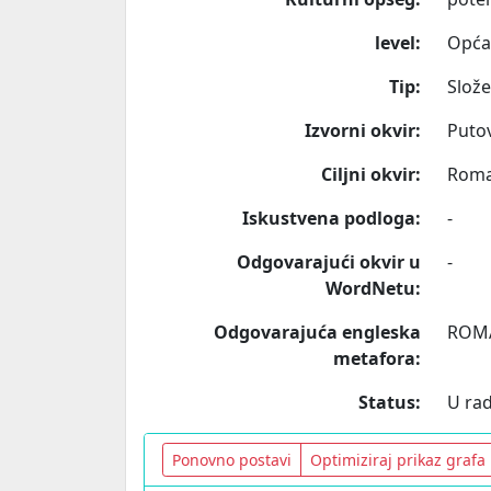
level:
Opća
Tip:
Slož
Izvorni okvir:
Puto
Ciljni okvir:
Roma
Iskustvena podloga:
-
Odgovarajući okvir u
-
WordNetu:
Odgovarajuća engleska
ROMA
metafora:
Status:
U ra
Ponovno postavi
Optimiziraj prikaz grafa