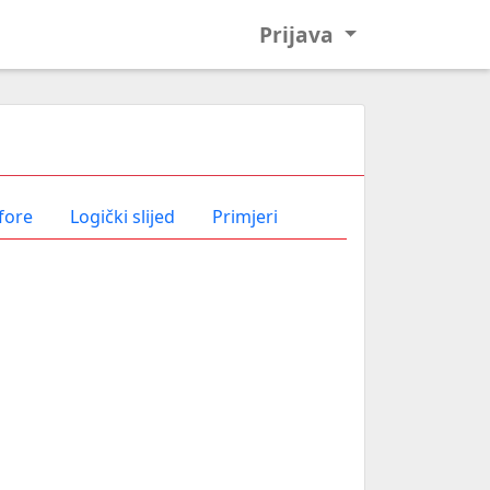
Prijava
fore
Logički slijed
Primjeri