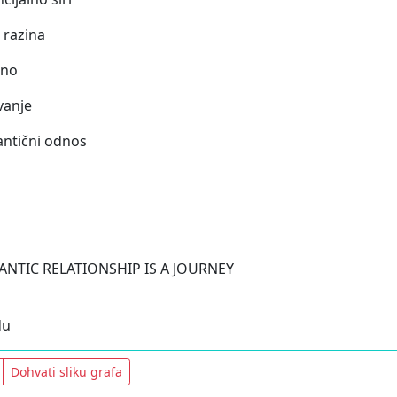
 razina
eno
vanje
ntični odnos
NTIC RELATIONSHIP IS A JOURNEY
du
Dohvati sliku grafa