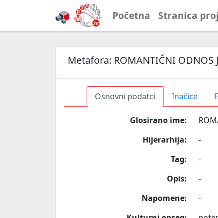
Početna
Stranica pro
Metafora:
ROMANTIČNI ODNOS J
Osnovni podatci
Inačice
E
Glosirano ime:
ROMA
Hijerarhija:
-
Tag:
-
Opis:
-
Napomene:
-
Kulturni opseg:
poten