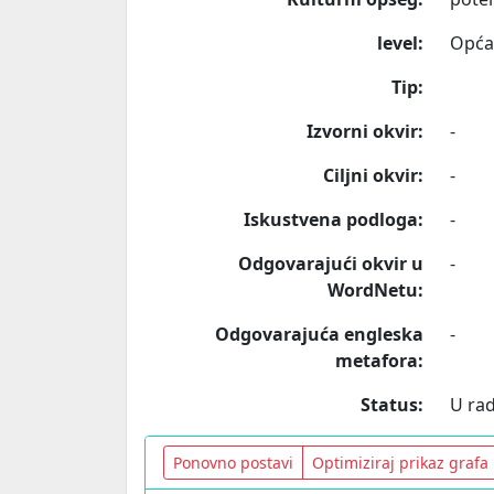
level:
Opća
Tip:
Izvorni okvir:
-
Ciljni okvir:
-
Iskustvena podloga:
-
Odgovarajući okvir u
-
WordNetu:
Odgovarajuća engleska
-
metafora:
Status:
U ra
Ponovno postavi
Optimiziraj prikaz grafa