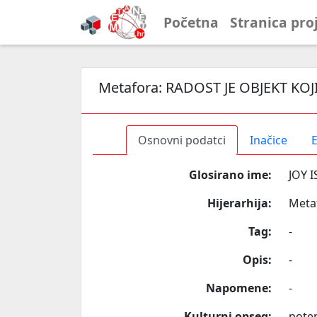
Početna
Stranica pro
Metafora:
RADOST JE OBJEKT KOJI
Osnovni podatci
Inačice
E
Glosirano ime:
JOY 
Hijerarhija:
Meta
Tag:
-
Opis:
-
Napomene:
-
Kulturni opseg:
poten