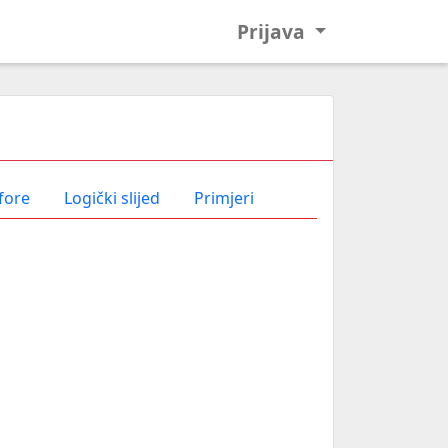
Prijava
fore
Logički slijed
Primjeri