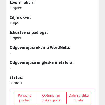
Izvorni okvir:
Objekt
Ciljni okvir:
Tuga
Iskustvena podloga:
Objekt
Odgovarajući okvir u WordNetu:
-
Odgovarajuća engleska metafora:
-
Status:
U radu
Ponovno
Optimiziraj
Dohvati sliku
postavi
prikaz grafa
grafa