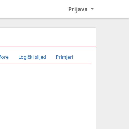
Prijava
fore
Logički slijed
Primjeri