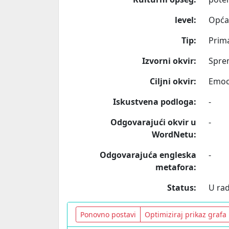
level:
Opća
Tip:
Prim
Izvorni okvir:
Spre
Ciljni okvir:
Emoc
Iskustvena podloga:
-
Odgovarajući okvir u
-
WordNetu:
Odgovarajuća engleska
-
metafora:
Status:
U ra
Ponovno postavi
Optimiziraj prikaz grafa