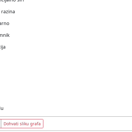
 razina
arno
mnik
ija
du
Dohvati sliku grafa