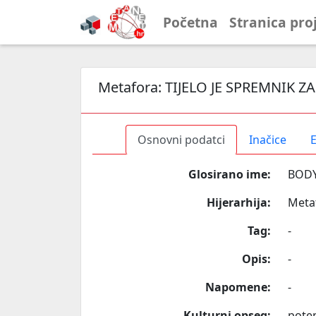
Početna
Stranica pro
Metafora:
TIJELO JE SPREMNIK Z
Osnovni podatci
Inačice
E
Glosirano ime:
BODY
Hijerarhija:
Meta
Tag:
-
Opis:
-
Napomene:
-
Kulturni opseg:
poten