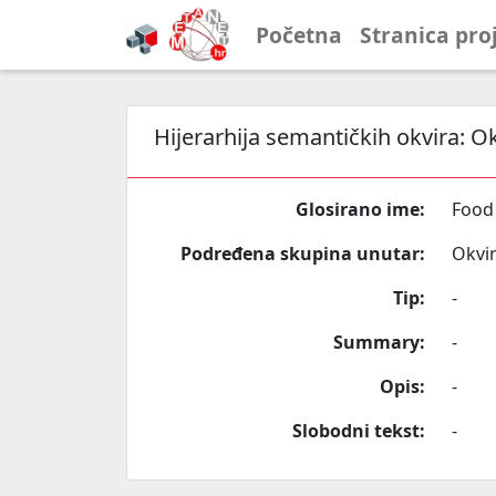
Početna
Stranica pro
Hijerarhija semantičkih okvira:
Ok
Glosirano ime:
Food
Podređena skupina unutar:
Okviri
Tip:
-
Summary:
-
Opis:
-
Slobodni tekst:
-