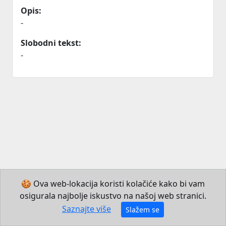
Opis:
-
Slobodni tekst:
-
🍪 Ova web-lokacija koristi kolačiće kako bi vam
osigurala najbolje iskustvo na našoj web stranici.
© 2026 Institut za hrvatski jezik i jezikoslovlje
Saznajte više
Slažem se
Izradio JB Mechatronics