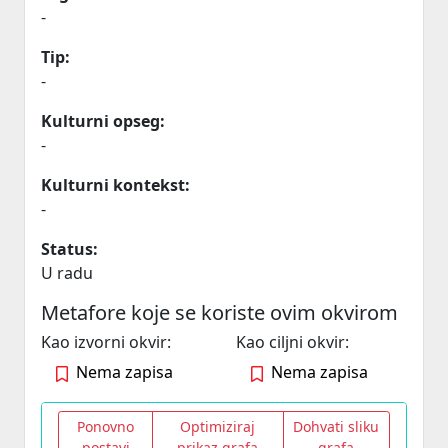
-
Tip:
-
Kulturni opseg:
-
Kulturni kontekst:
-
Status:
U radu
Metafore koje se koriste ovim okvirom
Kao izvorni okvir:
Kao ciljni okvir:
Nema zapisa
Nema zapisa
Ponovno
Optimiziraj
Dohvati sliku
postavi
prikaz grafa
grafa