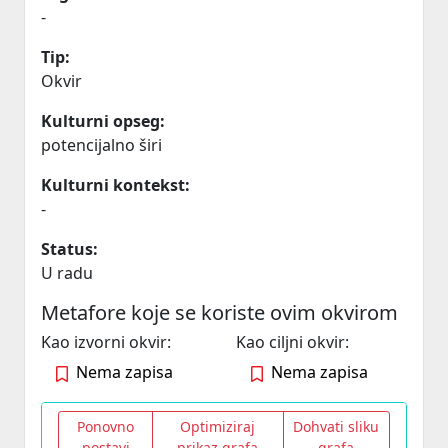
-
Tip:
Okvir
Kulturni opseg:
potencijalno širi
Kulturni kontekst:
-
Status:
U radu
Metafore koje se koriste ovim okvirom
Kao izvorni okvir:
Kao ciljni okvir:
Nema zapisa
Nema zapisa
Ponovno
Optimiziraj
Dohvati sliku
postavi
prikaz grafa
grafa