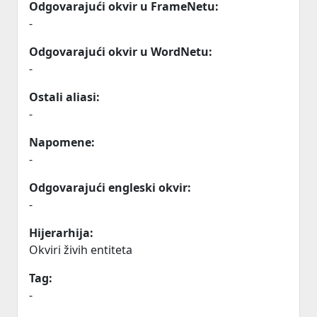
Odgovarajući okvir u FrameNetu:
-
Odgovarajući okvir u WordNetu:
-
Ostali aliasi:
-
Napomene:
-
Odgovarajući engleski okvir:
-
Hijerarhija:
Okviri živih entiteta
Tag:
-