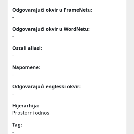
Odgovarajući okvir u FrameNetu:
-
Odgovarajući okvir u WordNetu:
-
Ostali aliasi:
-
Napomene:
-
Odgovarajući engleski okvir:
-
Hijerarhija:
Prostorni odnosi
Tag:
-