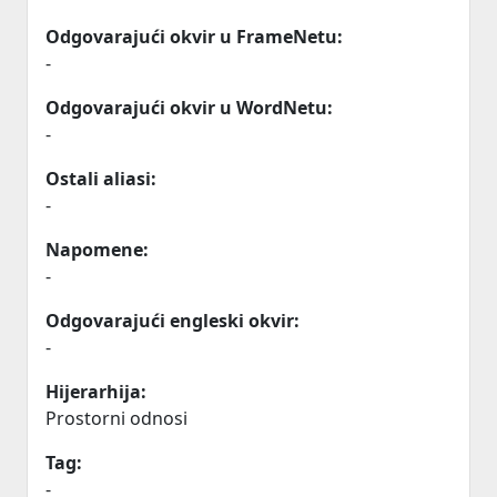
Odgovarajući okvir u FrameNetu:
-
Odgovarajući okvir u WordNetu:
-
Ostali aliasi:
-
Napomene:
-
Odgovarajući engleski okvir:
-
Hijerarhija:
Prostorni odnosi
Tag:
-