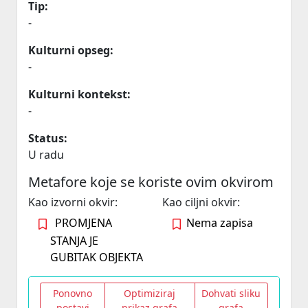
Tip:
-
Kulturni opseg:
-
Kulturni kontekst:
-
Status:
U radu
Metafore koje se koriste ovim okvirom
Kao izvorni okvir:
Kao ciljni okvir:
PROMJENA
Nema zapisa
STANJA JE
GUBITAK OBJEKTA
Ponovno
Optimiziraj
Dohvati sliku
postavi
prikaz grafa
grafa