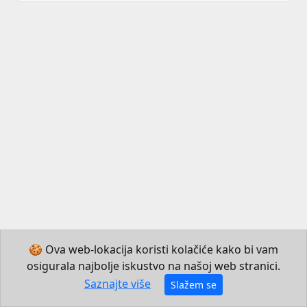
🍪 Ova web-lokacija koristi kolačiće kako bi vam
osigurala najbolje iskustvo na našoj web stranici.
© 2026 Institut za hrvatski jezik i jezikoslovlje
Saznajte više
Slažem se
Izradio JB Mechatronics