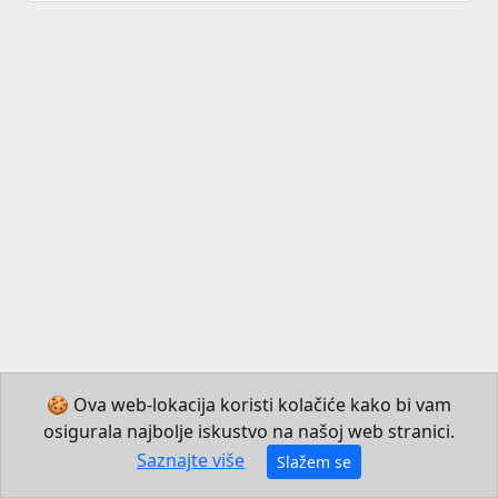
🍪 Ova web-lokacija koristi kolačiće kako bi vam
osigurala najbolje iskustvo na našoj web stranici.
© 2026 Institut za hrvatski jezik i jezikoslovlje
Saznajte više
Slažem se
Izradio JB Mechatronics