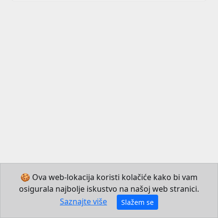
🍪 Ova web-lokacija koristi kolačiće kako bi vam
osigurala najbolje iskustvo na našoj web stranici.
© 2026 Institut za hrvatski jezik i jezikoslovlje
Saznajte više
Slažem se
Izradio JB Mechatronics