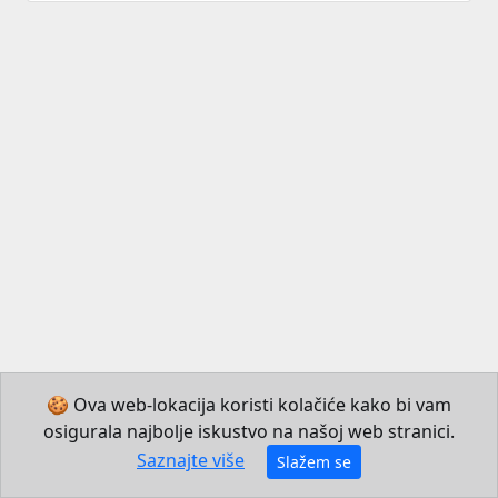
🍪 Ova web-lokacija koristi kolačiće kako bi vam
osigurala najbolje iskustvo na našoj web stranici.
© 2026 Institut za hrvatski jezik i jezikoslovlje
Saznajte više
Slažem se
Izradio JB Mechatronics