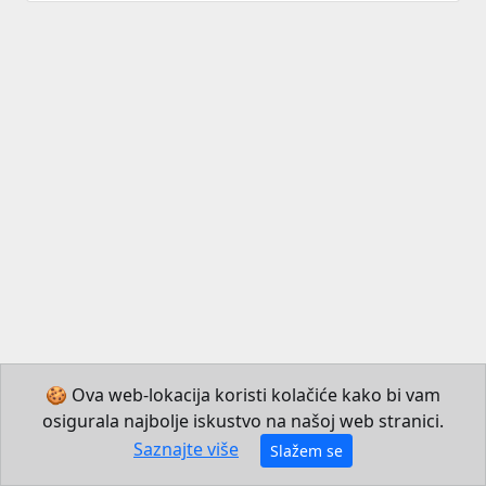
🍪 Ova web-lokacija koristi kolačiće kako bi vam
osigurala najbolje iskustvo na našoj web stranici.
© 2026 Institut za hrvatski jezik i jezikoslovlje
Saznajte više
Slažem se
Izradio JB Mechatronics