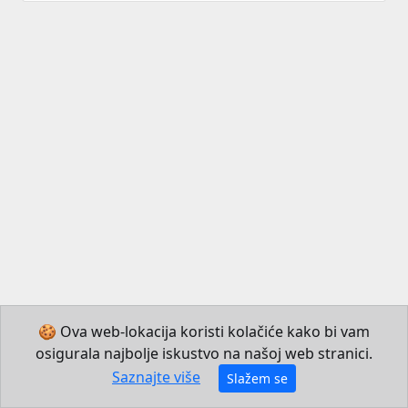
🍪 Ova web-lokacija koristi kolačiće kako bi vam
osigurala najbolje iskustvo na našoj web stranici.
© 2026 Institut za hrvatski jezik i jezikoslovlje
Saznajte više
Slažem se
Izradio JB Mechatronics