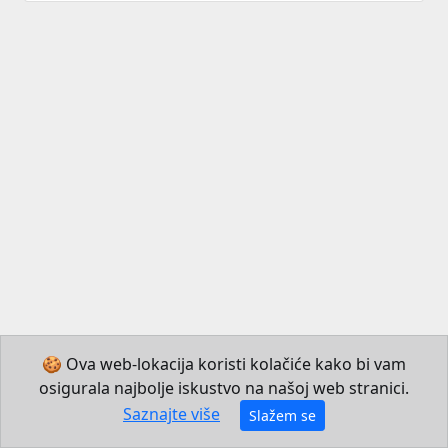
🍪 Ova web-lokacija koristi kolačiće kako bi vam
osigurala najbolje iskustvo na našoj web stranici.
© 2026 Institut za hrvatski jezik i jezikoslovlje
Saznajte više
Slažem se
Izradio JB Mechatronics