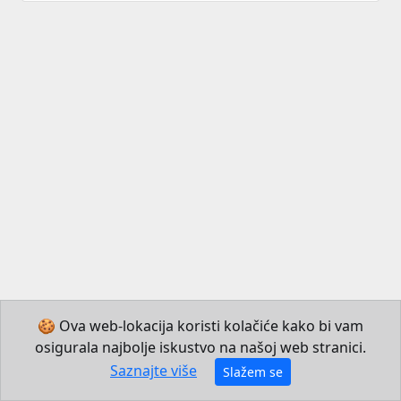
🍪 Ova web-lokacija koristi kolačiće kako bi vam
osigurala najbolje iskustvo na našoj web stranici.
© 2026 Institut za hrvatski jezik i jezikoslovlje
Saznajte više
Slažem se
Izradio JB Mechatronics