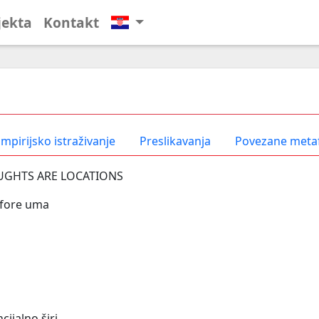
jekta
Kontakt
mpirijsko istraživanje
Preslikavanja
Povezane meta
GHTS ARE LOCATIONS
fore uma
cijalno širi