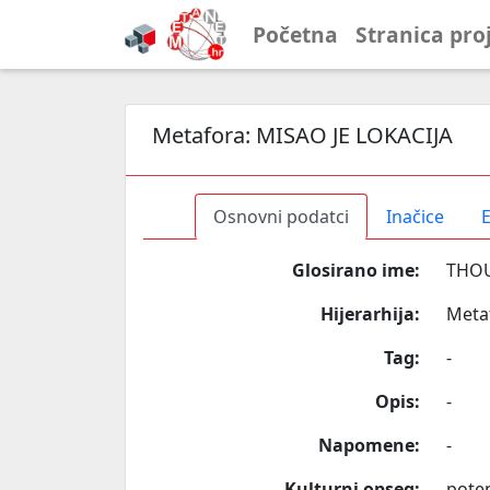
Početna
Stranica pro
Metafora:
MISAO JE LOKACIJA
Osnovni podatci
Inačice
E
Glosirano ime:
THOU
Hijerarhija:
Meta
Tag:
-
Opis:
-
Napomene:
-
Kulturni opseg:
poten