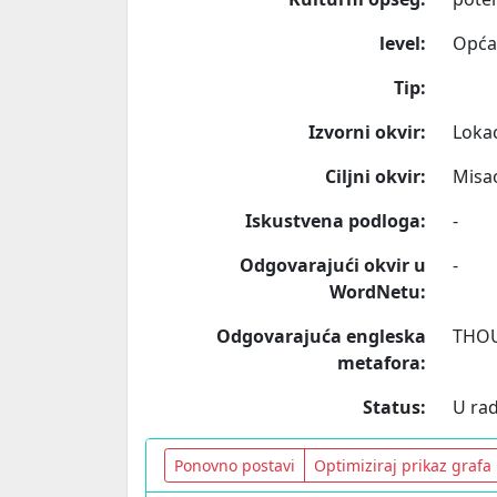
level:
Opća
Tip:
Izvorni okvir:
Lokac
Ciljni okvir:
Misa
Iskustvena podloga:
-
Odgovarajući okvir u
-
WordNetu:
Odgovarajuća engleska
THOU
metafora:
Status:
U ra
Ponovno postavi
Optimiziraj prikaz grafa