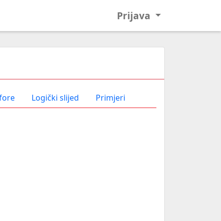
Prijava
fore
Logički slijed
Primjeri