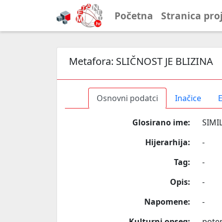
Početna
Stranica pro
Metafora:
SLIČNOST JE BLIZINA
Osnovni podatci
Inačice
E
Glosirano ime:
SIMI
Hijerarhija:
-
Tag:
-
Opis:
-
Napomene:
-
Kulturni opseg:
poten