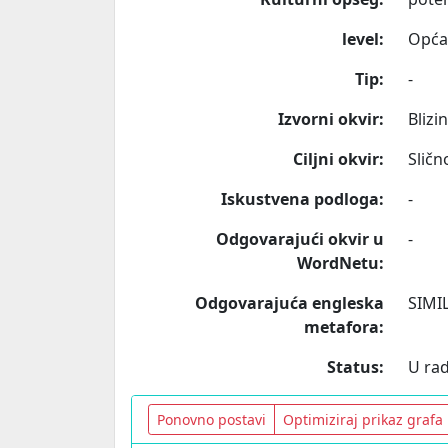
level:
Opća
Tip:
-
Izvorni okvir:
Blizi
Ciljni okvir:
Sličn
Iskustvena podloga:
-
Odgovarajući okvir u
-
WordNetu:
Odgovarajuća engleska
SIMI
metafora:
Status:
U ra
Ponovno postavi
Optimiziraj prikaz grafa