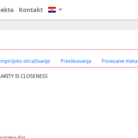
jekta
Kontakt
mpirijsko istraživanje
Preslikavanja
Povezane meta
LARITY IS CLOSENESS
cijalno širi