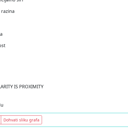
 razina
na
ost
LARITY IS PROXIMITY
du
Dohvati sliku grafa