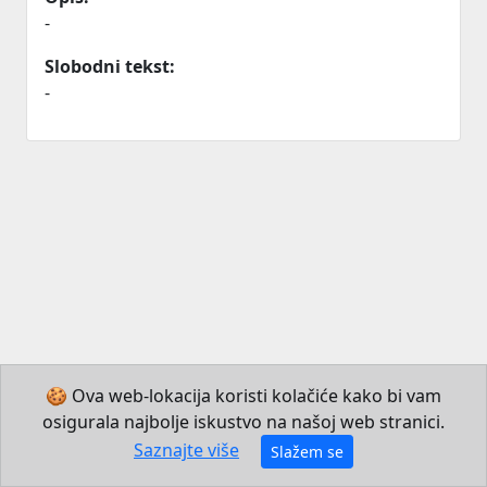
-
Slobodni tekst:
-
🍪 Ova web-lokacija koristi kolačiće kako bi vam
osigurala najbolje iskustvo na našoj web stranici.
© 2026 Institut za hrvatski jezik i jezikoslovlje
Saznajte više
Slažem se
Izradio JB Mechatronics