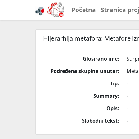
Početna
Stranica pro
Hijerarhija metafora:
Metafore iz
Glosirano ime:
Surp
Podređena skupina unutar:
Meta
Tip:
-
Summary:
-
Opis:
-
Slobodni tekst:
-