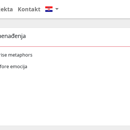
jekta
Kontakt
nenađenja
rise metaphors
fore emocija