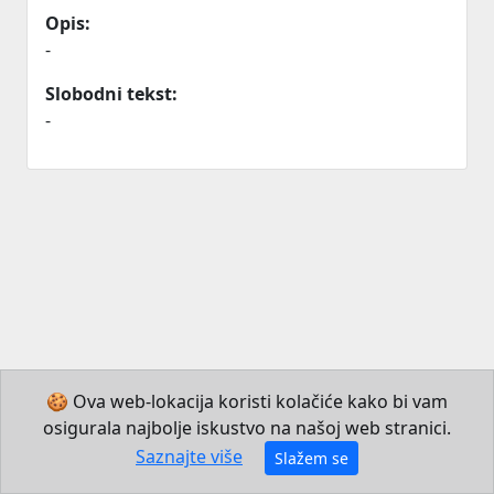
Opis:
-
Slobodni tekst:
-
🍪 Ova web-lokacija koristi kolačiće kako bi vam
osigurala najbolje iskustvo na našoj web stranici.
© 2026 Institut za hrvatski jezik i jezikoslovlje
Saznajte više
Slažem se
Izradio JB Mechatronics