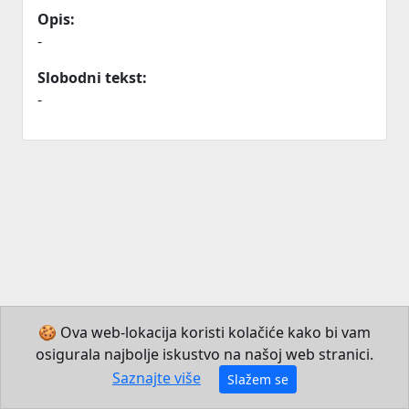
Opis:
-
Slobodni tekst:
-
🍪 Ova web-lokacija koristi kolačiće kako bi vam
osigurala najbolje iskustvo na našoj web stranici.
© 2026 Institut za hrvatski jezik i jezikoslovlje
Saznajte više
Slažem se
Izradio JB Mechatronics